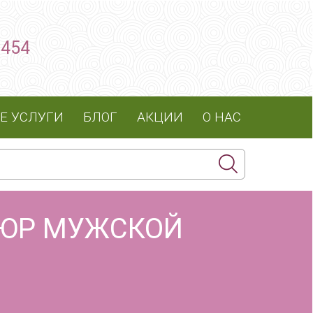
8454
Е УСЛУГИ
БЛОГ
AКЦИИ
О НАС
КЮР МУЖСКОЙ