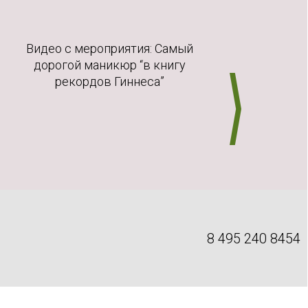
Видео с мероприятия: Самый
Ви
дорогой маникюр “в книгу
д
рекордов Гиннеса”
8 495 240 8454