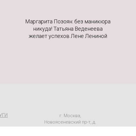
Маргарита Позоян: без маникюра
никуда! Татьяна Веденеева
желает успехов Лене Лениной
УГИ
г. Москва,
Новоясеневский пр-т, д.
12, корп. 1
info@orchidees.ru