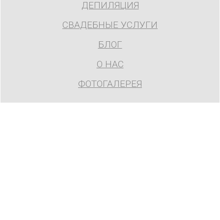
ДЕПИЛЯЦИЯ
СВАДЕБНЫЕ УСЛУГИ
БЛОГ
О НАС
ФОТОГАЛЕРЕЯ
г. Москва, Новоясеневский пр-т, д. 12, корп. 1
info@orchidees.ru
8 495 240 8454